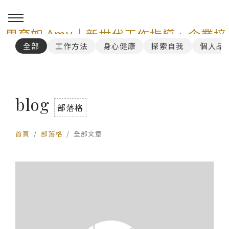
周育如 Amy｜新世代工作指導、企業培
全部
工作方法
身心健康
探索自我
個人品
訓與 AI 講師顧問服務
0
blog
部落格
首頁
部落格
全部文章