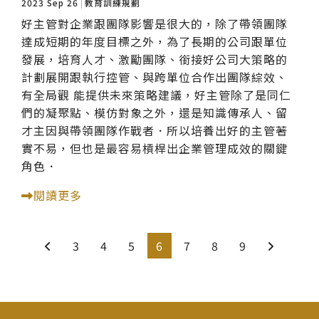
2023 Sep 26
教育訓練規劃
好主管對企業跟團隊影響是很大的，除了帶領團隊
達成短期的年度目標之外，為了長期的公司跟單位
發展，培育人才、激勵團隊、銜接好公司大策略的
計劃展開跟執行控管、與跨單位合作出團隊綜效、
有全局觀 能提供未來策略建議，好主管除了是同仁
們的凝聚點、模仿對象之外，還是知識傳承人、留
才主因與帶領團隊作戰者．所以培養出好的主管著
實不易，但也是最容易槓桿出企業管理成效的關鍵
角色．
閱讀更多
3
4
5
6
7
8
9