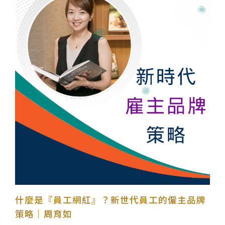
什麼是『員工網紅』？新世代員工的僱主品牌
策略｜周育如