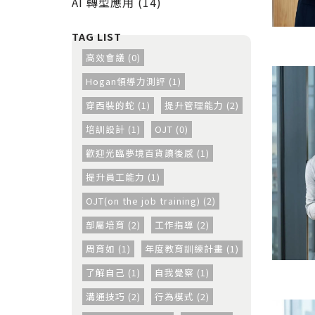
AI 轉型應用 (14)
高效會議 (0)
Hogan領導力測評 (1)
穿西裝的蛇 (1)
提升管理能力 (2)
培訓設計 (1)
OJT (0)
歡迎光臨夢境百貨讀後感 (1)
提升員工能力 (1)
OJT(on the job training) (2)
部屬培育 (2)
工作指導 (2)
周育如 (1)
年度教育訓練計畫 (1)
了解自己 (1)
自我覺察 (1)
溝通技巧 (2)
行為模式 (2)