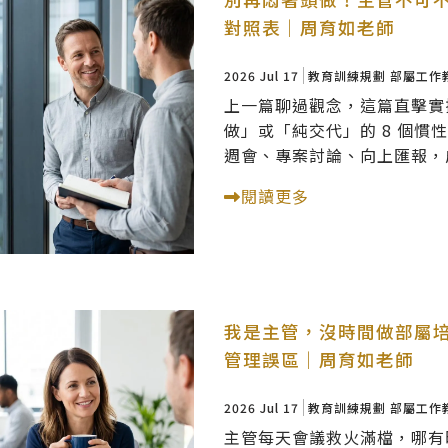
對照表｜周育如老師
2026 Jul 17
教育訓練規劃
部屬工作教
上一篇聊過觀念，這篇直擊實
做」或「純交代」的 8 個
週會、專案討論、向上匯報，
閱讀更多
我是主管，沒時間做部屬培
管理誤區｜周育如老師
2026 Jul 17
教育訓練規劃
部屬工作教
主管每天會議救火滿檔，哪有