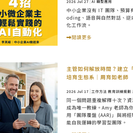
2026 Jul 27
AI 轉型應用
中小企業沒有 IT 團隊、預算有限，
oding、語音與自然對話、逆
化工作流。
閱讀更多
主管如何解放時間？建立
培育生態系｜周育如老師
2026 Jul 17
工作方法
教育訓練規劃
同一個問題重複解釋十次？資
成為唯一教練。Amy 老師
用「團隊覆盤 (AAR)」與
能自我運轉的學習型團隊。