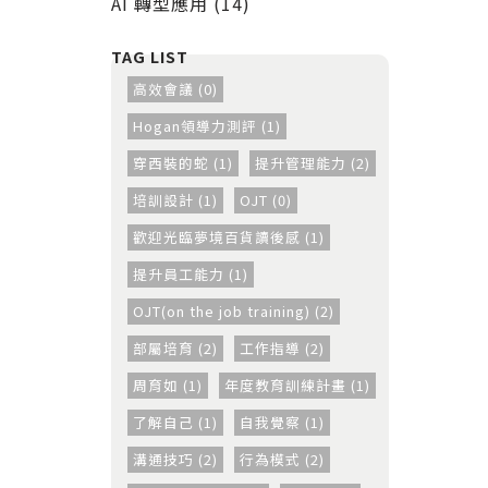
AI 轉型應用 (14)
高效會議 (0)
Hogan領導力測評 (1)
穿西裝的蛇 (1)
提升管理能力 (2)
培訓設計 (1)
OJT (0)
歡迎光臨夢境百貨讀後感 (1)
提升員工能力 (1)
OJT(on the job training) (2)
部屬培育 (2)
工作指導 (2)
周育如 (1)
年度教育訓練計畫 (1)
了解自己 (1)
自我覺察 (1)
溝通技巧 (2)
行為模式 (2)