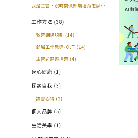
願」？｜周育如老師
「順便培育」日常工作情境對照表｜周
我是主管，沒時間做部屬培育怎麼辦？
育如老師
打破「有空再教」的 2 大管理誤區｜
周育如老師
工作方法 (38)
教育訓練規劃 (14)
部屬工作教導-OJT (14)
主管遴選與培育 (4)
身心健康 (1)
探索自我 (3)
讀書心得 (2)
個人品牌 (5)
生活美學 (1)