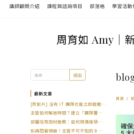
講師顧問介紹
課程與諮詢項目
部落格
學習活動
周育如 Amy｜
blo
送出
最新文章
首頁
[附影片] 沒有 IT 團隊也能立即啟動 4
招 AI 自動化流程｜李其縵
主管如何解放時間？建立「團隊覆盤」
與「知識原子」的自動化培育生態系｜
部屬培育因材施教：如何用情境領導與
周育如老師
1-on-1 診斷部屬的「能力」與「意
別再悶著頭做！主管不可不知的 8 個