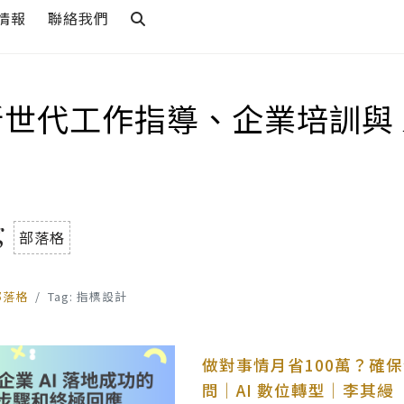
情報
聯絡我們
新世代工作指導、企業培訓與 
g
部落格
部落格
Tag: 指標設計
做對事情月省100萬？確保企
問｜AI 數位轉型｜李其縵