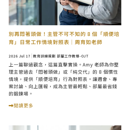
別再悶著頭做！主管不可不知的 8 個「順便培
育」日常工作情境對照表｜周育如老師
2026 Jul 17
教育訓練規劃
部屬工作教導-OJT
上一篇聊過觀念，這篇直擊實操。Amy 老師為你整
理主管過去「悶著頭做」或「純交代」的 8 個慣性
情境，提供「順便培育」行為對照表。讓週會、專
案討論、向上匯報，成為主管最輕鬆、部屬最省錢
的鍛鍊場。
閱讀更多