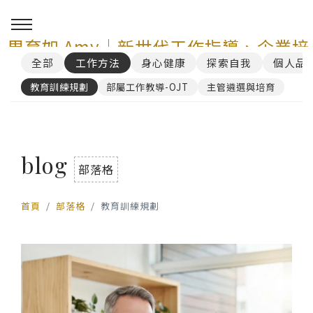
周育如 Amy｜新世代工作指導、企業培
全部
工作方法
身心健康
探索自我
個人品
訓與 AI 講師顧問服務
教育訓練規劃
部屬工作教導-OJT
主管遴選與培育
0
blog
部落格
首頁
部落格
教育訓練規劃