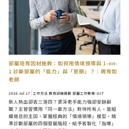
部屬培育因材施教：如何用情境領導與 1-on-
1 診斷部屬的「能力」與「意願」？｜周育如
老師
2026 Jul 17
工作方法
教育訓練規劃
部屬工作教導-OJT
新人熱血卻丟三落四？資深老手能力強卻安靜辭
職？主管習慣用「同一套方法」對待所有人，是組
織倦怠的主因。掌握經典的「情境領導」模型，精
準診斷部屬的四個發展階段，給予客製化「指導」