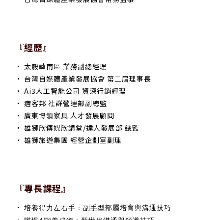
『經歷』
• 太毅華南區 業務副總經理
• 台灣自媒體產業發展協會 第二屆理事長
• Ai3人工智能公司 資深行銷經理
• 痞客邦 社群營運部副總監
• 廣東博領家具 人才發展顧問
• 雄獅欣傳媒欣講堂/達人發展部 總監
• 雄獅旅遊集團 經營企劃室副理
『專長課程』
•
培
養得力左右手：
副手型
部屬培育與溝通技巧
•