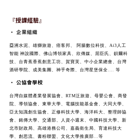
『授課經驗』
• 企業組織
亞
洲水泥、雄獅旅遊、痞客邦、 阿腸數位科技、Ai3人工
智能
神說國際、佛山博領家具、欣傳媒、屈臣氏、鋇爾科
技、台青蕉香蕉創意工坊、賀寶芙、中小企業總會、台灣
酒研學院、成美集團、神乎奇際、台灣星堡保全…. 等
• 公
協會學校
台灣自媒體產業發展協會、RTM泛旅遊、母嬰公會、商發
院、導領協會、東華大學、電腦技能基金會、大同大學、
亞太知識創生協會、正修科技大學、海洋科大、整理師協
會、銘傳大學、交通部、人資小週末、中國科技大學、新
北市財政局、高雄港務公司、嘉義衛生局、育達科技大
學、創思流、書粉聯盟、文化大學推廣部…等