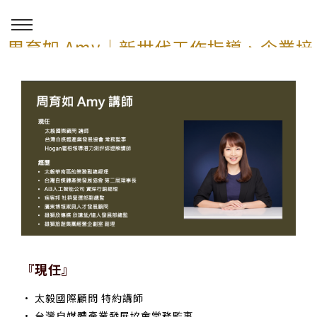
周育如 Amy｜新世代工作指導、企業培
訓與 AI 講師顧問服務
0
『現任』
• 太毅國際顧問 特約講師
• 台灣自媒體產業發展協會常務監事