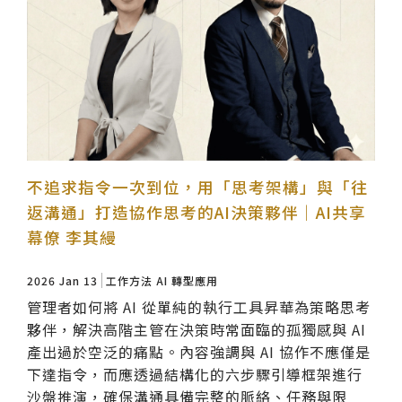
不追求指令一次到位，用「思考架構」與「往
返溝通」打造協作思考的AI決策夥伴｜AI共享
幕僚 李其縵
2026 Jan 13
工作方法
AI 轉型應用
管理者如何將 AI 從單純的執行工具昇華為策略思考
夥伴，解決高階主管在決策時常面臨的孤獨感與 AI
產出過於空泛的痛點。內容強調與 AI 協作不應僅是
下達指令，而應透過結構化的六步驟引導框架進行
沙盤推演，確保溝通具備完整的脈絡、任務與限