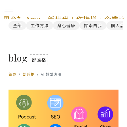
周育如 Amy｜新世代工作指導、企業培
全部
工作方法
身心健康
探索自我
個人品
訓與 AI 講師顧問服務
0
blog
部落格
首頁
部落格
AI 轉型應用