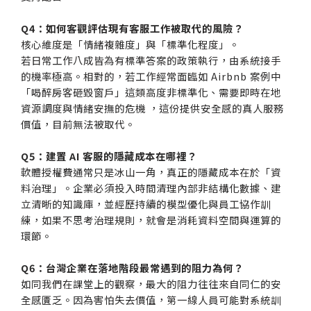
Q4：如何客觀評估現有客服工作被取代的風險？
核心維度是「情緒複雜度」與「標準化程度」。
若日常工作八成皆為有標準答案的政策執行，由系統接手
的機率極高。相對的，若工作經常面臨如 Airbnb 案例中
「喝醉房客砸毀窗戶」這類高度非標準化、需要即時在地
資源調度與情緒安撫的危機 ，這份提供安全感的真人服務
價值，目前無法被取代。
Q5：建置 AI 客服的隱藏成本在哪裡？
軟體授權費通常只是冰山一角，真正的隱藏成本在於「資
料治理」。企業必須投入時間清理內部非結構化數據、建
立清晰的知識庫，並經歷持續的模型優化與員工協作訓
練，如果不思考治理規則，就會是消耗資料空間與運算的
環節。
Q6：台灣企業在落地階段最常遇到的阻力為何？
如同我們在課堂上的觀察，最大的阻力往往來自同仁的安
全感匱乏。因為害怕失去價值，第一線人員可能對系統訓