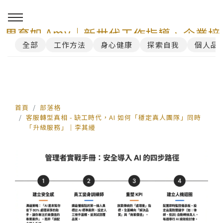
周育如 Amy｜新世代工作指導、企業培
全部
工作方法
身心健康
探索自我
個人品
訓與 AI 講師顧問服務
0
首頁
部落格
客服轉型真相 - 缺工時代，AI 如何「穩定真人團隊」同時
「升級服務」｜李其縵