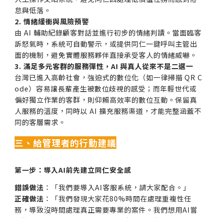
怠與低落。
2. 情緒緩衝與風險預警
由 AI 輔助紀錄顧客對話並進行初步的情緒判讀。當面臨客
訴怒氣時，系統可自動警示，或提供同仁一鍵呼叫主管出
面的機制，避免實體服務夥伴直接承受客人的情緒威嚇。
3. 滿足多元客群的服務彈性，AI 與真人從來不是二選一
台灣已進入高齡社會，強迫式的數位化（如一律掃描 QR C
ode）容易讓長輩產生被數位歧視的感受；而年輕世代或
偏好獨立作業的客群，則仰賴高效率的數位互動。保留真
人服務的溫度，同時以 AI 擴充服務渠道，才能完整涵蓋不
同的客層需求。
三、給管理者的行動建議
第一步：導入AI前先建立同仁安全感
錯誤做法
：「我們要導入AI客服系統，請大家配合。」
正確做法
：「我們發現大家花80%時間在處理重複性任
務，導致沒時間處理真正需要專業的案件。我們想用AI嘗