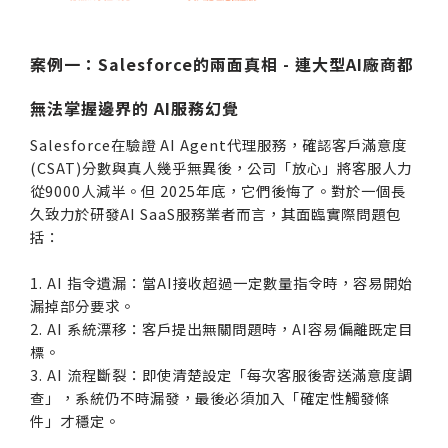
案例一：Salesforce的兩面真相 - 連大型AI廠商都
無法掌握邊界的 AI服務幻覺
Salesforce在驗證 AI Agent代理服務，確認客戶滿意度
(CSAT)分數與真人幾乎無異後，公司「放心」將客服人力
從9000人減半。但 2025年底，它們後悔了。對於一個長
久致力於研發AI SaaS服務業者而言，其面臨實際問題包
括：
1. AI 指令遺漏：當AI接收超過一定數量指令時，容易開始
漏掉部分要求。
2. AI 系統漂移：客戶提出無關問題時，AI容易偏離既定目
標。
3. AI 流程斷裂：即使清楚設定「每次客服後寄送滿意度調
查」，系統仍不時漏發，最後必須加入「確定性觸發條
件」才穩定。