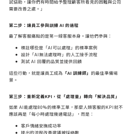
試協助，讓你們有時間給予整理顧客所看見的困難與公司
需要改善之處。」
第二步：讓員工參與訓練 AI 的過程
最了解客服痛點的是第一線客服本身。讓他們參與：
標註哪些是「AI可以處理」的標準案例
設計「AI無法處理時」的人工接手流程
測試 AI 回覆的品質並提供回饋
這些行動，就是讓員工成為
「AI 訓練師」
的最佳準備場
景。
第三步：重新定義KPI，從「處理量」轉向「解決品質」
如果 AI能處理80%的標準工單，那麼人類客服的KPI就不
應該再是「每小時處理幾通電話」，而是：
客戶情緒安撫成功率
提出的流程改善建議被採納數