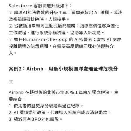
Salesforce 客服職能升級如下：
☑ 處理AI無法收斂的升級工單：當問題超出 AI 護欄、或涉
及複雜障礙排除時，人類接手。
☑ 從被動接單轉向主動式顧問服務：指導高價值客戶優化
工作流程、進行系統架構梳理、協助導入新功能。
☑ 擔任Human-in-the-loop 的 AI監督者：審核 AI 處理
複雜情境的決策邏輯，在需要高度情緒同理心時即時介
入。
案例2：Airbnb - 用最小規模團隊處理全球危機分
工
Airbnb 在轉型後的北美市場30%工單由AI獨立解決，主
要結合：
1. 使用者的歷史身分驗證與過往紀錄。
2. AI 讀懂退訂政策，代理進入系統完成取消與退款。
3. 縮減原有BPO外包團隊。