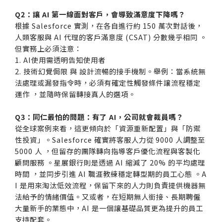
Q2：讓 AI 第一線面對客戶，會導致滿意度下降嗎？
根據 Salesforce 實測，在各自進行約 150 萬次對話後，
人類客服與 AI 代理的客戶滿意度 (CSAT) 分數幾乎相同 。
但實務上必須注意：
1. AI使用需透明告知使用者
2. 技術幻覺侷限 與 設計流暢的接手機制。舉例：當系統無
法處理或漏發指令時，必須有確定性觸發條件讓流程穩定
運作 ，並隨時保留轉接真人的選項。
Q3：同仁最怕的問題：有了 AI，公司就會裁員嗎？
從全球案例來看，這更傾向於「資源重新配置」與「防禦
性投資」。Salesforce 確實將客服人力從 9000 人調整至
5000 人 ，但留存的團隊轉向指導客戶優化流程與客製化
顧問服務 。星展銀行則是透過 AI 縮減了 20% 的平均處理
時間 ，並同步引進 AI 職涯教練穩定轉型期的員工心態 。A
I 是用來淘汰低效流程，保留下來的人力則負責提供機器無
法給予的情緒價值。又或者，在短期無人銜接、長期聘僱
大量新手的業態中，AI 是一個讓基礎品質更為提升的員工
支持配套。