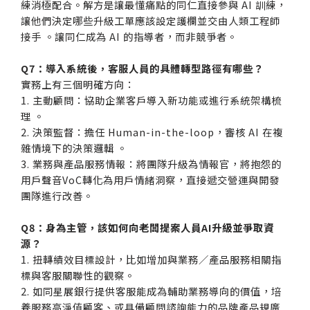
練消極配合。解方是讓最懂痛點的同仁直接參與 AI 訓練，
讓他們決定哪些升級工單應該設定護欄並交由人類工程師
接手 。讓同仁成為 AI 的指導者，而非競爭者。
Q7：導入系統後，客服人員的具體轉型路徑有哪些？
實務上有三個明確方向：
1. 主動顧問：協助企業客戶導入新功能或進行系統架構梳
理 。
2. 決策監督：擔任 Human-in-the-loop，審核 AI 在複
雜情境下的決策邏輯 。
3. 業務與產品服務情報：將團隊升級為情報官，將抱怨的
用戶聲音VoC轉化為用戶情緒洞察，直接遞交營運與開發
團隊進行改善。
Q8：身為主管，該如何向老闆提案人員AI升級並爭取資
源？
1. 扭轉績效目標設計，比如增加與業務／產品服務相關指
標與客服關聯性的觀察。
2. 如同星展銀行提供客服能成為輔助業務導向的價值，培
養服務高淨值顧客、或具備顧問諮詢能力的品牌產品規廣