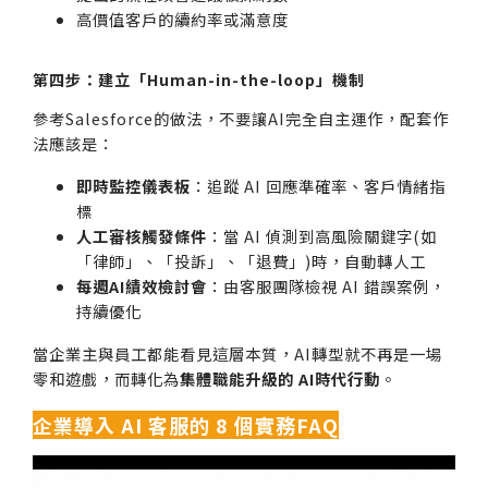
高價值客戶的續約率或滿意度
第四步：建立「Human-in-the-loop」機制
參考Salesforce的做法，不要讓AI完全自主運作，配套作
法應該是：
即時監控儀表板
：追蹤 AI 回應準確率、客戶情緒指
標
人工審核觸發條件
：當 AI 偵測到高風險關鍵字(如
「律師」、「投訴」、「退費」)時，自動轉人工
每週AI績效檢討會
：由客服團隊檢視 AI 錯誤案例，
持續優化
當企業主與員工都能看見這層本質，AI轉型就不再是一場
零和遊戲，而轉化為
集體職能升級的 AI時代行動
。
企業導入 AI 客服的 8 個實務FAQ