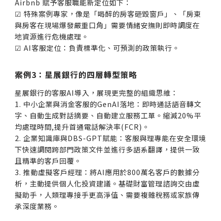
Airbnb 賦予客服職能新定位如下：
☑ 特殊案例專家，像是「喝醉的房客砸毀窗戶」、「房東
與房客在現場爆發嚴重口角」需要情緒安撫則即時調度在
地資源進行危機處理。
☑ AI客服定位：負責標準化、可預測的政策執行。
案例3：星展銀行的四層轉型策略
星展銀行的客服AI導入，展現更完整的組織思維：
1. 中小企業與消金客服的GenAI落地：即時通話語音轉文
字、自動生成對話摘要、自動建立服務工單。縮減20%平
均處理時間,提升首通電話解決率(FCR)。
2. 企業知識庫與DBS-GPT賦能：客服與理專能在安全環境
下快速調閱跨部門政策文件並進行多語系翻譯，提供一致
且精準的客戶回覆。
3. 推動虛擬客戶經理：將AI應用於800萬名客戶的數據分
析，主動提供個人化投資建議。基礎財富管理諮詢交由虛
擬助手，人類理專接手更高淨值、需要複雜稅務或家族傳
承深度業務。