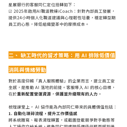
星展銀行的客服同仁定位扭轉如下：
☑ 2025年啟用AI職涯教練iCoach：針對內部員工發展，
提供24小時個人化職涯建議與心理韌性培養，穩定轉型期
員工的心態，降低組織變革中的摩擦成本。
二、 缺工時代的留才策略：用 AI 排除低價值
消耗與情緒勞動
對於高度仰賴「真人服務體驗」的企業而言，建立員工安
全感，是推動 AI 落地的前提。客服導入 AI 的核心目標，
在於
重新配置營運資源
，
保護並升級現有的人力
。
梳理課堂上， AI 協作能為內部同仁帶來的具體價值包括：
1. 自動化瑣碎流程，提升工作價值感
將系統謄寫、報表清理轉置，或截圖登載競爭對手動態等
人工操作交給系統，避免同仁因處理低價值任務而感到倦