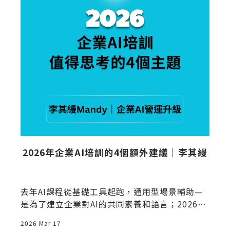
｜
2026年企業AI培訓的4個額外建議｜李其縵
思
去年AI課程從基礎工具起跑，通用型場景輔助—
是為了建立企業對AI的共同素養和語言；2026的
賦能必須走入職類進階層，以及帶動組織升級的
2026 Mar 17
2
對象，增添組織AI能力建置