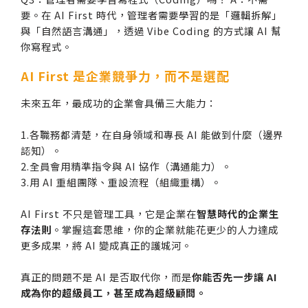
要。在 AI First 時代，管理者需要學習的是「邏輯拆解」
與「自然語言溝通」，透過 Vibe Coding 的方式讓 AI 幫
你寫程式。
AI First 是企業競爭力，而不是選配
未來五年，最成功的企業會具備三大能力：
1.各職務都清楚，在自身領域和專長 AI 能做到什麼（邊界
認知）。
2.全員會用精準指令與 AI 協作（溝通能力）。
3.用 AI 重組團隊、重設流程（組織重構）。
AI First 不只是管理工具，它是企業在
智慧時代的企業生
存法則
。掌握這套思維，你的企業就能花更少的人力達成
更多成果，將 AI 變成真正的護城河。
真正的問題不是 AI 是否取代你，而是
你能否先一步讓 AI
成為你的超級員工，甚至成為超級顧問。