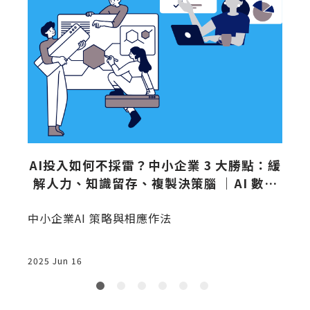
可
AI投入如何不採雷？中小企業 3 大勝點：緩
解人力、知識留存、複製決策腦 ｜AI 數位
轉型｜李其縵
，
中小企業AI 策略與相應作法
1
為
2025 Jun 16
2