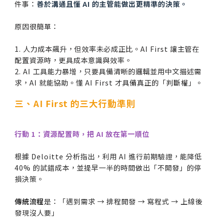
件事：
善於溝通且懂 AI 的主管能做出更精準的決策。
原因很簡單：
1. 人力成本飆升，但效率未必成正比。AI First 讓主管在
配置資源時，更具成本意識與效率。
2. AI 工具能力暴增，只要具備清晰的邏輯並用中文描述需
求，AI 就能協助。懂 AI First 才具備真正的「判斷權」。
三、AI First 的三大行動準則
行動 1：資源配置時，把 AI 放在第一順位
根據 Deloitte 分析指出，利用 AI 進行前期驗證，能降低
40% 的試錯成本，並提早一半的時間做出「不開發」的停
損決策。
傳統流程
是：「遇到需求 → 排程開發 → 寫程式 → 上線後
發現沒人要」