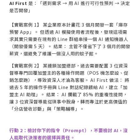
AI First
是：「遇到需求 → 用 AI 進行可行性預判 → 決定
是否開發」
【實戰案例 1】 某企業原本計畫花 3 個月開發一套「庫存
預警 App」。 但透過 AI 模擬使用者流程後，發現這項需
求其實只需要在現有的 Line 群組串接一個 AI 通知機器人
（開發僅需 5 天）。 結果： 主管不僅省下了 3 個月的開發
薪資，還避免了維護一個沒人用的蚊子館。
【實戰案例 2】 某連鎖加盟總部，過去需要配置 3 位資深
督導專門回覆加盟主的各種操作問題（POS 機怎麼設、促
銷怎麼跑），導致資深人才淪為客服。 AI First 做法： 將
過去 5 年的操作手冊與 Line 對話紀錄餵給 AI，建立「加
盟主 AI 助理」。 結果： AI 攔截了 85% 的重複性提問，
讓 3 位資深督導能從瑣事中脫身，轉而專注於更高價值的
「分店營收診斷」與「策略輔導」。
行動 2：檢討你下的指令（Prompt），不要檢討 AI，沒
人能取代決策者的選擇與責任。