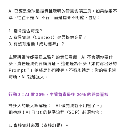
AI 已經是全球最昂貴且聰明的智慧雲端工具。如果結果不
準，往往不是 AI 不行，而是指令不明確，包括：
1. 指令是否清楚？
2. 背景資訊（Context）是否提供充足？
3. 有沒有定義「成功標準」？
主管與團隊都要建立強烈的責任意識：AI 不會猜你要什
麼，責任是我們要講清楚。 這也是為什麼「如何寫出好的
Prompt？」始終是熱門搜尋。答案永遠是：你的需求越
清晰，AI 就越強大。
行動 3：AI 做 80%，主管負責最後 20% 的監督審核
許多人的最大誤解是：「AI 做完我就不用管了。」
很抱歉！AI First 的標準流程（SOP）必須包含：
1. 審核資料來源（查核幻覺）。