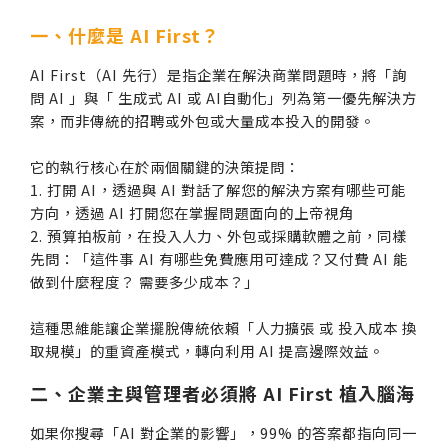
一、什麼是 AI First？
AI First（AI 先行）是指企業在解決商業問題時，將「詢
問 AI 」與「 生成式 AI 或 AI自動化」列為第一優先解決方
案，而非傳統的招聘或外包或大量成本投入的開發。
它的執行核心在於兩個關鍵的決策提問：
1. 打開 AI，透過與 AI 對話了解您的解決方案有哪些可能
方向，透過 AI 打開您在掌握問題面向的上帝視角
2. 預算拍板前，在投入人力、外包或採購軟體之前，同樣
先問：「這件事 AI 有哪些免費應用可達成？又付費 AI 能
做到什麼程度？ 需要多少成本？」
這種思維能讓企業擺脫傳統依賴「人力擴張 或 投入成本 換
取規模」的重資產模式，轉向利用 AI 提高邊際效益。
二、企業主與管理者必須將 AI First 植入腦海
如果你搜尋「AI 對企業的影響」，99% 的答案都指向同一