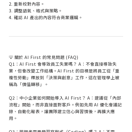
2. 重新校對內容。
3. 調整語氣、格式與策略。
4. 確認 AI 產出的內容符合商業邏輯。
💡 關於 AI First 的常見問題 (FAQ)
Q1：AI First 會導致員工失業嗎？ A：不會直接導致失
業，但會改變工作結構。AI First 的目標是將員工從「重
複性勞動」釋放到「決策與創意」工作，這在管理學上被
稱為「價值轉移」。
Q2：中小企業如何開始導入 AI First？ A：建議從「內部
流程」開始，而非直接面對客戶。例如先用 AI 優化會議記
錄、自動化報表，讓團隊建立信心與習慣後，再擴大應
用。
Q3：管理者需要學習寫程式（Coding）嗎？ A：不需