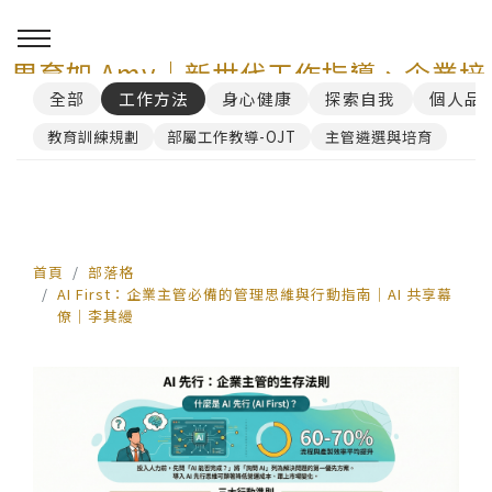
周育如 Amy｜新世代工作指導、企業培
全部
工作方法
身心健康
探索自我
個人品
訓與 AI 講師顧問服務
教育訓練規劃
部屬工作教導-OJT
主管遴選與培育
0
首頁
部落格
AI First：企業主管必備的管理思維與行動指南｜AI 共享幕
僚｜李其縵