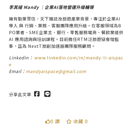
李其縵 Mandy
｜企業AI落地營運升級輔導
擁有勤業眾信、天下雜誌及旅遊產業背景，專注於企業AI
導入 與 行銷、業務、客服團隊應用升級。在客服領域為B
PO業者、SME企業主、銀行、零售服務電商、餐飲業提供
AI 應用諮詢與培訓課程。目前擔任RTM泛旅遊協會理監
事，且為 NextT旅創加速器團隊服務顧問。
Linkedin：
www.linkedin.com/in/mandy-li-aispac
e
Email：
mandyaispace@gmail.com
分享此文章
0 讚
收藏 0
送出