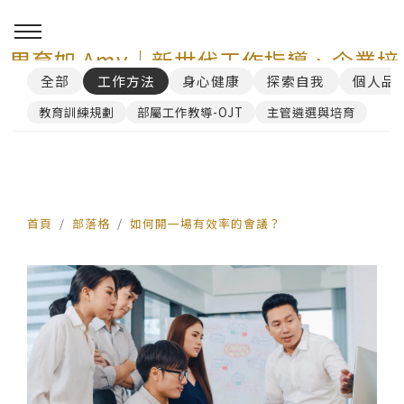
周育如 Amy｜新世代工作指導、企業培
全部
工作方法
身心健康
探索自我
個人品
訓與 AI 講師顧問服務
教育訓練規劃
部屬工作教導-OJT
主管遴選與培育
0
首頁
部落格
如何開一場有效率的會議？