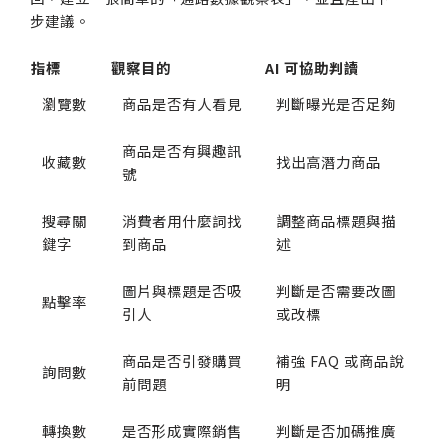
步建議。
指標
觀察目的
AI 可協助判讀
瀏覽數
商品是否有人看見
判斷曝光是否足夠
商品是否有興趣訊
收藏數
找出高潛力商品
號
搜尋關
消費者用什麼詞找
調整商品標題與描
鍵字
到商品
述
圖片與標題是否吸
判斷是否需要改圖
點擊率
引人
或改標
商品是否引發購買
補強 FAQ 或商品說
詢問數
前問題
明
轉換數
是否形成實際銷售
判斷是否加碼推廣