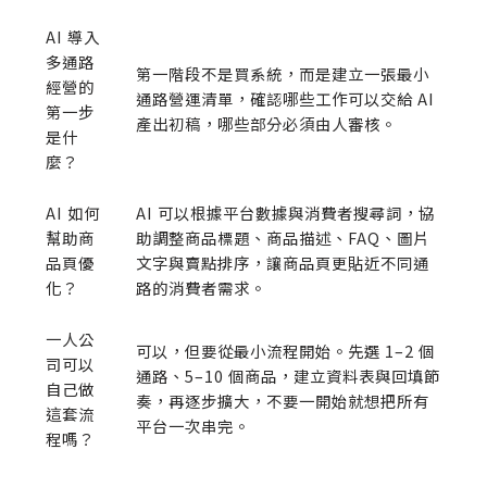
AI 導入
多通路
第一階段不是買系統，而是建立一張最小
經營的
通路營運清單，確認哪些工作可以交給 AI
第一步
產出初稿，哪些部分必須由人審核。
是什
麼？
AI 如何
AI 可以根據平台數據與消費者搜尋詞，協
幫助商
助調整商品標題、商品描述、FAQ、圖片
品頁優
文字與賣點排序，讓商品頁更貼近不同通
化？
路的消費者需求。
一人公
可以，但要從最小流程開始。先選 1–2 個
司可以
通路、5–10 個商品，建立資料表與回填節
自己做
奏，再逐步擴大，不要一開始就想把所有
這套流
平台一次串完。
程嗎？