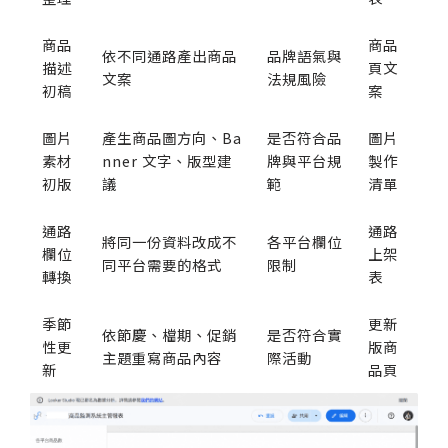
商品
商品
依不同通路產出商品
品牌語氣與
描述
頁文
文案
法規風險
初稿
案
圖片
產生商品圖方向、Ba
是否符合品
圖片
素材
nner 文字、版型建
牌與平台規
製作
初版
議
範
清單
通路
通路
將同一份資料改成不
各平台欄位
欄位
上架
同平台需要的格式
限制
轉換
表
季節
更新
依節慶、檔期、促銷
是否符合實
性更
版商
主題重寫商品內容
際活動
新
品頁