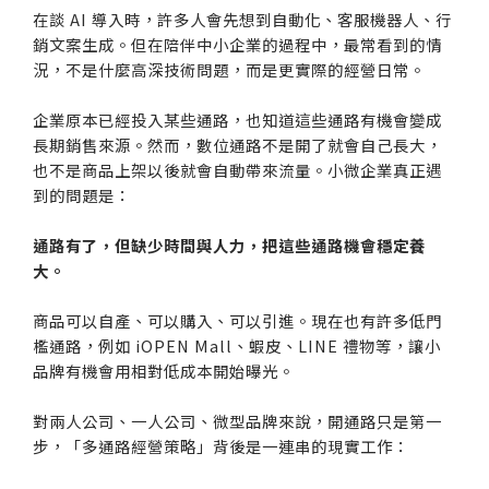
在談 AI 導入時，許多人會先想到自動化、客服機器人、行
銷文案生成。但在陪伴中小企業的過程中，最常看到的情
況，不是什麼高深技術問題，而是更實際的經營日常。
企業原本已經投入某些通路，也知道這些通路有機會變成
長期銷售來源。然而，數位通路不是開了就會自己長大，
也不是商品上架以後就會自動帶來流量。小微企業真正遇
到的問題是：
通路有了，但缺少時間與人力，把這些通路機會穩定養
大。
商品可以自產、可以購入、可以引進。現在也有許多低門
檻通路，例如 iOPEN Mall、蝦皮、LINE 禮物等，讓小
品牌有機會用相對低成本開始曝光。
對兩人公司、一人公司、微型品牌來說，開通路只是第一
步，「多通路經營策略」背後是一連串的現實工作：