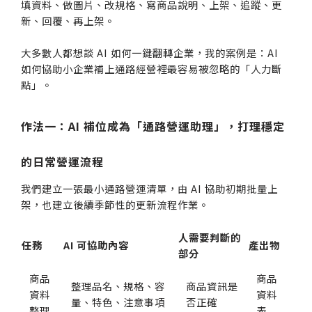
填資料、做圖片、改規格、寫商品說明、上架、追蹤、更
新、回覆、再上架。
大多數人都想談 AI 如何一鍵翻轉企業，我的案例是：AI
如何協助小企業補上通路經營裡最容易被忽略的「人力斷
點」。
作法一：AI 補位成為「通路營運助理」，打理穩定
的日常營運流程
我們建立一張最小通路營運清單，由 AI 協助初期批量上
架，也建立後續季節性的更新流程作業。
人需要判斷的
任務
AI 可協助內容
產出物
部分
商品
商品
整理品名、規格、容
商品資訊是
資料
資料
量、特色、注意事項
否正確
整理
表