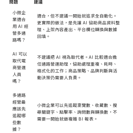
問題
建議
小微企
適合，但不建議一開始就追求全自動化。
業適合
更實際的做法，是先讓 AI 協助商品資料整
用 AI 經
理、上架內容產出、平台欄位轉換與數據
營多通
回填。
路嗎？
AI 可以
不建議把 AI 視為取代者。AI 比較適合擔
取代電
任通路營運助理，協助處理重複、耗時、
商營運
格式化的工作；商品策略、品牌判斷與活
人員
動決策仍需要人負責。
嗎？
多通路
經營最
小微企業可以先追蹤瀏覽數、收藏數、搜
應該先
尋關鍵字、點擊率、詢問數與轉換數，不
追蹤哪
需要一開始就做複雜 BI 報表。
些數
據？