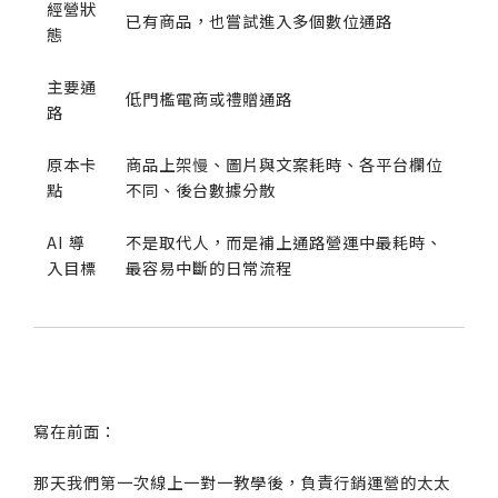
經營狀
已有商品，也嘗試進入多個數位通路
態
主要通
低門檻電商或禮贈通路
路
原本卡
商品上架慢、圖片與文案耗時、各平台欄位
點
不同、後台數據分散
AI 導
不是取代人，而是補上通路營運中最耗時、
入目標
最容易中斷的日常流程
寫在前面：
那天我們第一次線上一對一教學後，負責行銷運營的太太