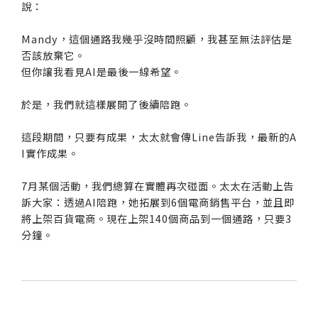
說：
Mandy，這個通路我幾乎沒時間照顧，我甚至無法評估是
否該放棄它。
但你讓我看見AI是最後一線希望。
於是，我們就這樣展開了後續陪跑。
這段期間，只要有成果，太太就會傳Line告訴我，最新的A
I實作成果。
7月某個活動，我們總算在實體再次碰面。太太在活動上告
訴大家：透過AI陪跑，她拓展到6個電商銷售平台，並且即
將上架百貨電商。現在上架140個商品到一個通路，只要3
分鐘。