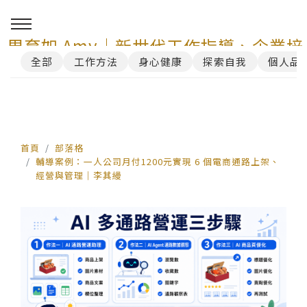
周育如 Amy｜新世代工作指導、企業培
全部
工作方法
身心健康
探索自我
個人品
訓與 AI 講師顧問服務
0
首頁
部落格
輔導案例：一人公司月付1200元實現 6 個電商通路上架、
經營與管理｜李其縵