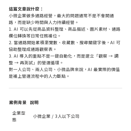
這篇文章說什麼：
小微企業做多通路經營，最大的問題通常不是不會開通
路，而是缺少時間與人力持續經營。
1. AI 可以先從商品資料整理、商品描述、圖片素材、通路
欄位轉換等日常任務補位。
2. 當通路開始累積瀏覽數、收藏數、搜尋關鍵字後，AI 可
協助整理成通路觀察表。
3. AI 導入的重點不是一鍵自動化，而是建立「觀察 → 調
整 → 再測試」的營運循環。
對一人公司、兩人公司、小微品牌來說，AI 最實際的價值
是補上營運流程中的人力斷點。
案例背景
說明
企業型
小微企業 / 3人以下公司
態