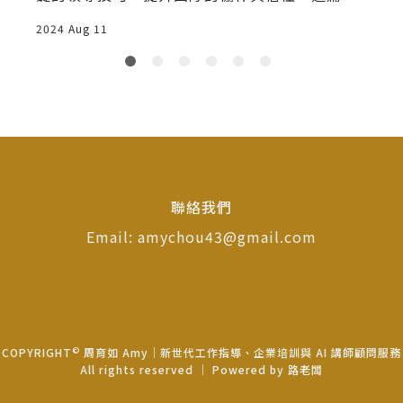
章將為你解鎖成功的秘訣，讓你成為新世代員工
2
2024 Aug 11
心目中的最佳主管！
聯絡我們
Email: amychou43@gmail.com
©
COPYRIGHT
周育如 Amy｜新世代工作指導、企業培訓與 AI 講師顧問服務
All rights reserved ｜ Powered by
路老闆