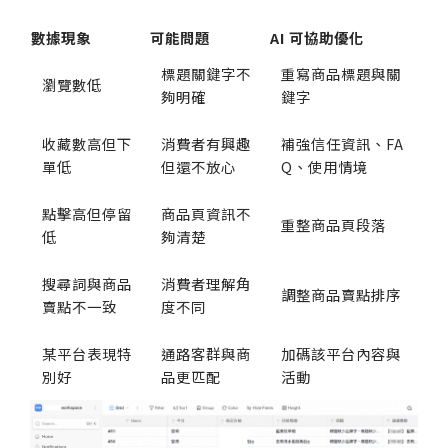
數據現象
可能問題
AI 可協助優化
標題關鍵字不
重寫商品標題與關
瀏覽數低
夠明確
鍵字
收藏數高但下
消費者有興趣
補強信任資訊、FA
單低
但還不放心
Q、使用情境
點擊高但停留
商品頁資訊不
重整商品頁段落
低
夠清楚
搜尋詞與商品
消費者理解角
調整商品賣點排序
賣點不一致
度不同
某平台表現特
通路客群與商
加碼該平台內容與
別好
品更匹配
活動