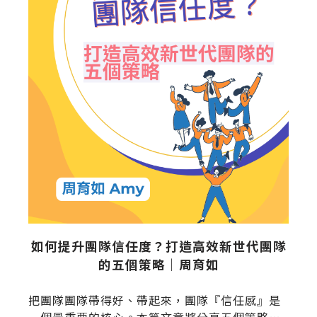
必
如何提升團隊信任度？打造高效新世代團隊
的五個策略｜周育如
2
把團隊團隊帶得好、帶起來，團隊『信任感』是
一個最重要的核心。本篇文章將分享五個策略，