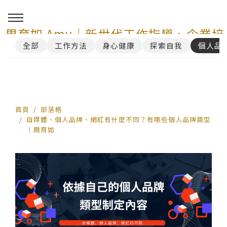
周育如 Amy｜新世代工作指導、企業培
全部
工作方法
身心健康
探索自我
個人品
訓與 AI 講師顧問服務
0
首頁
部落格
自媒體、個人品牌、網紅有什麼不同？有哪些個人品牌類型
｜周育如