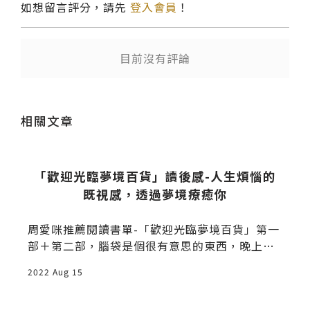
如想留言評分，請先
登入會員
！
目前沒有評論
送出
相關文章
「歡迎光臨夢境百貨」讀後感-人生煩惱的
既視感，透過夢境療癒你
周愛咪推薦閱讀書單-「歡迎光臨夢境百貨」第一
部＋第二部，腦袋是個很有意思的東西，晚上可
以無限制的做夢，夢境跟現實常常脫離可以無限
2022 Aug 15
想像，而閱讀連結的每個人想像都是不一樣的，
做夢講的是平日的夢境也有理想、願景、熱情所