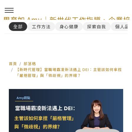
周育如 Amy｜新世代工作指導、企業培
全部
工作方法
身心健康
探索自我
個人品
訓與 AI 講師顧問服務
0
首頁
部落格
【新時代管理】當職場霸凌新法遇上 DEI：主管該如何拿捏
「嚴格管理」與「微歧視」的界線？