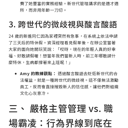
費了她豐富的實務經驗。新世代管理講求的是適才適
所，而非用年齡一刀切。
3. 跨世代的微歧視與酸言酸語
24 歲的新進同仁因為家裡突然有急事，在系統上依法申請
了三天后的特休假。資深經理看見假單後，在辦公室當著
大家的面向她開玩笑說：「哎呀，現在的年輕人真的好幸
福、好敢請假喔！想當年我們當新人時，前三年哪敢請什
麼特休，生病都撐著來上班呢！」
Amy 的教練觀點：
透過酸言酸語去貶低新世代的合
法權益，就是一種跨世代的微歧視。這不僅無法激勵
員工，反而會直接摧毀新人的信任感，讓他們對組織
文化心灰意冷。
三、 嚴格主管管理 vs. 職
場霸凌：行為界線到底在