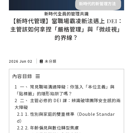
新時代全員的管理共識
【新時代管理】當職場霸凌新法遇上 DEI：
主管該如何拿捏「嚴格管理」與「微歧視」
的界線？
2026 Jun 02
未分類
內容目錄
一、 常見職場溝通障礙：你落入「本位主義」與
「貼標籤」的隱形陷阱了嗎？
二、 主管必修的 DEI 課：辨識破壞團隊安全感的兩
大障礙
1. 性別與家庭的雙重標準（Double Standar
d）
2. 年齡偏見與數位轉型焦慮