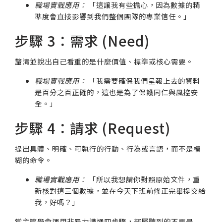
職場實戰應用：
「這讓我有些擔心，因為數據的精
準度會直接影響到我們整個團隊的專業信任。」
步驟 3：需求 (Need)
釐清並說出自己看重的是什麼價值、標準或核心需要。
職場實戰應用：
「我需要確保我們呈報上去的資料
是百分之百正確的，這也是為了保護同仁與風控安
全。」
步驟 4：請求 (Request)
提出具體、明確、可執行的行動、行為或言語，而不是模
糊的命令。
職場實戰應用：
「所以我想請你對照原始文件，重
新核對這三個數據，並在今天下班前修正完畢提交給
我，好嗎？」
當主管學會運用非暴力溝通四步驟，部屬聽到的不再是