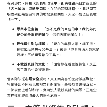
在跨部門、跨世代的職場環境中，衝突往往來自於彼此的
「各自解讀」與缺乏同理。在我的管理課程中，我常開宗
明義列出幾個最常見的職場溝通問題，大家不妨也自我檢
視一下：
專業本位主義：
「那不是我們單位的事，我們部門
是公司最重視的單位，你們應該要配合！」
世代與性別貼標籤：
「現在的年輕人啊，講不得、
稍微加班就想報勞基法…」或是「你看資深人員就是
這樣，不想學習數位工具。」
不敢說真話的文化：
「開會都在看主管臉色，反正
說了真話也會被洗臉…」
當團隊缺乏
心理安全感
時，員工因為害怕犯錯被抓戰犯、
害怕提出不同意見被視為針對主管，最後就會選擇沉默。
一個表面上看似和平、實則沒人敢說真話的團隊，正是企
業在推動轉型時最大的隱形危機。