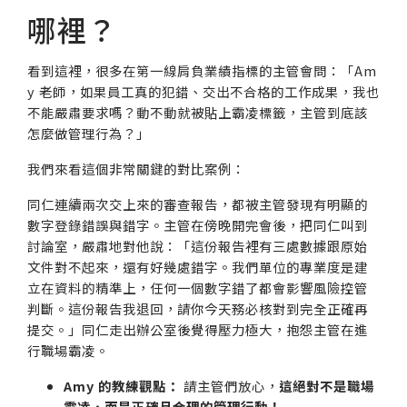
哪裡？
看到這裡，很多在第一線肩負業績指標的主管會問：「Am
y 老師，如果員工真的犯錯、交出不合格的工作成果，我也
不能嚴肅要求嗎？動不動就被貼上霸凌標籤，主管到底該
怎麼做管理行為？」
我們來看這個非常關鍵的對比案例：
同仁連續兩次交上來的審查報告，都被主管發現有明顯的
數字登錄錯誤與錯字。主管在傍晚開完會後，把同仁叫到
討論室，嚴肅地對他說：「這份報告裡有三處數據跟原始
文件對不起來，還有好幾處錯字。我們單位的專業度是建
立在資料的精準上，任何一個數字錯了都會影響風險控管
判斷。這份報告我退回，請你今天務必核對到完全正確再
提交。」同仁走出辦公室後覺得壓力極大，抱怨主管在進
行職場霸凌。
Amy 的教練觀點：
請主管們放心，
這絕對不是職場
霸凌，而是正確且合理的管理行動！