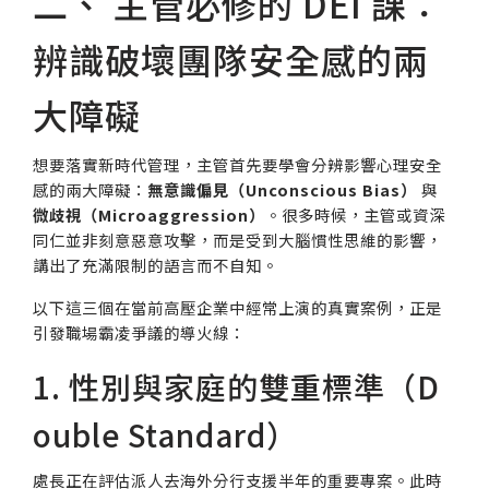
二、 主管必修的 DEI 課：
辨識破壞團隊安全感的兩
大障礙
想要落實新時代管理，主管首先要學會分辨影響心理安全
感的兩大障礙：
無意識偏見（Unconscious Bias）
與
微歧視（Microaggression）
。很多時候，主管或資深
同仁並非刻意惡意攻擊，而是受到大腦慣性思維的影響，
講出了充滿限制的語言而不自知。
以下這三個在當前高壓企業中經常上演的真實案例，正是
引發職場霸凌爭議的導火線：
1. 性別與家庭的雙重標準（D
ouble Standard）
處長正在評估派人去海外分行支援半年的重要專案。此時