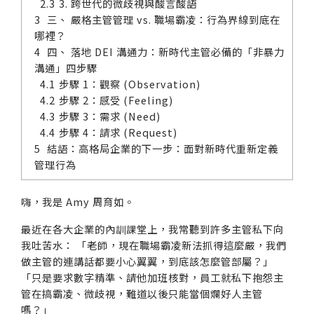
3. 跨世代的微歧視與酸言酸語
三、 嚴格主管管理 vs. 職場霸凌：行為界線到底在
哪裡？
四、 落地 DEI 溝通力：新時代主管必備的「非暴力
溝通」四步驟
步驟 1：觀察 (Observation)
步驟 2：感受 (Feeling)
步驟 3：需求 (Need)
步驟 4：請求 (Request)
結語：高格局企業的下一步：面對新時代重新定義
管理行為
嗨，我是 Amy 周育如。
最近在各大企業的內訓課堂上，我常聽到許多主管私下向
我吐苦水： 「老師，現在職場霸凌新法抓得這麼嚴，我們
做主管的連講話都要小心翼翼，到底該怎麼管部屬？」
「只是要求數字精準、請他加班核對，員工就私下抱怨主
管在搞霸凌、微歧視，難道以後只能當個爛好人主管
嗎？」