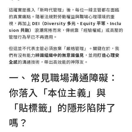
這確實是進入「新時代管理」後，每位一線主管都在面臨
的真實痛點。隨著法規對勞動權益與職場心理環境的重
視，再加上
DEI（Diversity 多元、Equity 平等、Inclu
sion 共融）
浪潮席捲而來，傳統靠「經驗權威」或高壓的
管理行為早已不再適用。
但這並不代表主管必須放棄「嚴格管理」。關鍵在於，我
們有沒有能力
辨識組織中的無意識偏見
，並用
打造心理安
全感
的溝通技術，帶出高效能的神隊友。
一、 常見職場溝通障礙：
你落入「本位主義」與
「貼標籤」的隱形陷阱了
嗎？