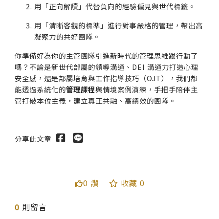
用「正向解讀」代替負向的經驗偏見與世代標籤。
用「清晰客觀的標準」進行對事嚴格的管理，帶出高
凝聚力的共好團隊。
你準備好為你的主管團隊引進新時代的管理思維跟行動了
嗎？不論是新世代部屬的領導溝通、DEI 溝通力打造心理
安全感，還是部屬培育與工作指導技巧（OJT），我們都
能透過系統化的
管理課程
與情境案例演練，手把手陪伴主
管打破本位主義，建立真正共融、高績效的團隊。
分享此文章
0 讚
收藏 0
0
則留言