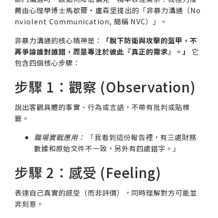
薦由心理學博士馬歇爾·盧森堡提出的「非暴力溝通（No
nviolent Communication, 簡稱 NVC）」。
非暴力溝通的核心精神是：
「脫下防衛與攻擊的盔甲，不
再爭論誰對誰錯，而是專注於彼此『真正的需求』。」
它
包含四個核心步驟：
步驟 1：觀察 (Observation)
說出客觀具體的事實、行為或言語，不帶有批判或貼標
籤。
職場實戰應用：
「我看到這份報告裡，有三處財務
數據和原始文件不一致，另外有四處錯字。」
步驟 2：感受 (Feeling)
表達自己真實的感受（而非評價），同時理解對方可能並
非刻意。