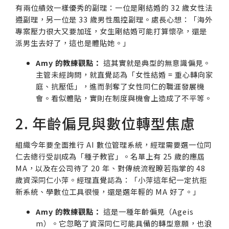
有兩位績效一樣優秀的副理：一位是剛結婚的 32 歲女性法
遵副理，另一位是 33 歲男性風控副理。處長心想：「海外
專案壓力很大又要加班，女生剛結婚可能打算懷孕，還是
派男生去好了，這也是體貼她。」
Amy 的教練觀點：
這其實就是典型的無意識偏見。
主管未經詢問，就直覺認為「女性結婚 = 重心轉向家
庭、抗壓低」，進而剝奪了女性同仁的職涯發展機
會。看似體貼，實則在制度與機會上造成了不平等。
2. 年齡偏見與數位轉型焦慮
組織今年要全面推行 AI 數位管理系統，經理需要選一位同
仁去總行受訓成為「種子教官」。名單上有 25 歲的應屆
MA，以及在公司待了 20 年、對傳統流程瞭若指掌的 48
歲資深同仁小萍。經理直覺認為：「小萍這年紀一定抗拒
新系統、學數位工具很慢，還是選年輕的 MA 好了。」
Amy 的教練觀點：
這是一種年齡偏見（Ageis
m）。它忽略了資深同仁可能具備的轉型意願，也浪