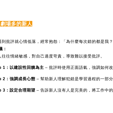
心劇場多的新人
遇到批評就心情低落，經常抱怨：「為什麼每次錯的都是我
議：
人往往情緒敏感，對自己過度苛責，導致難以接受批評。
p 1
：以建設性回饋為主
–
批評時使用正面語氣，強調如何
p 2
：強調成長心態
–
幫助新人理解犯錯是學習過程的一部
p 3
：設定合理期望
–
告訴新人沒有人是完美的，將工作中