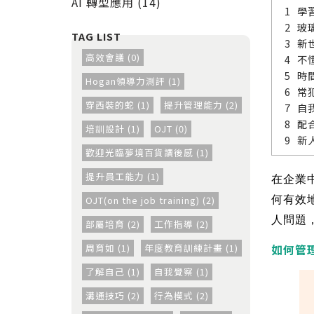
AI 轉型應用 (14)
學
玻
新
高效會議 (0)
不
時
Hogan領導力測評 (1)
常
穿西裝的蛇 (1)
提升管理能力 (2)
自
配
培訓設計 (1)
OJT (0)
新
歡迎光臨夢境百貨讀後感 (1)
提升員工能力 (1)
在企業
OJT(on the job training) (2)
何有效
人問題
部屬培育 (2)
工作指導 (2)
周育如 (1)
年度教育訓練計畫 (1)
如何管
了解自己 (1)
自我覺察 (1)
溝通技巧 (2)
行為模式 (2)