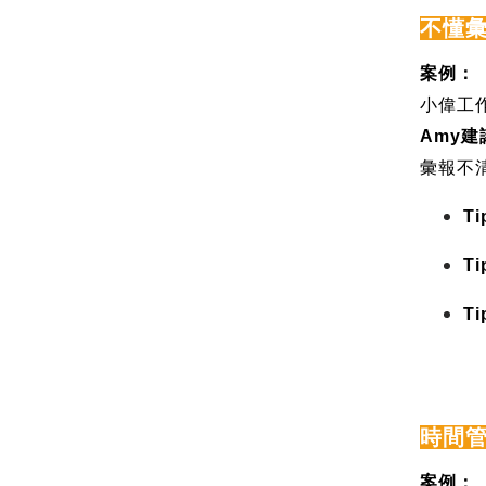
不懂
案例：
小偉工
Amy
建
彙報不
Ti
Ti
Ti
時間
案例：