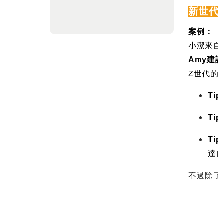
新世
案例：
小潔來
Amy
建
Z
世代
Ti
Ti
Ti
達
不過除