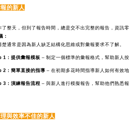
彙報的新人
作了整天，但到了報告時間，總是交不出完整的報告，資訊
議：
清楚通常是因為新人缺乏結構化思維或對彙報要求不了解。
p 1
：提供彙報模板
–
制定一個標準的彙報格式，幫助新人
p 2
：簡單直接的指導
–
在初期多花時間指導新人如何有效
p 3
：演練報告流程
–
與新人進行模擬報告，幫助他們熟悉
管理與效率不佳的新人