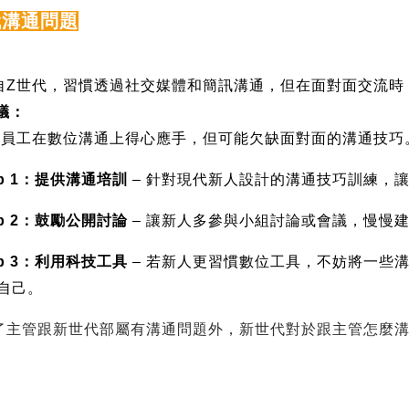
代溝通問題
自Z世代，習慣透過社交媒體和簡訊溝通，但在面對面交流時
議：
的員工在數位溝通上得心應手，但可能欠缺面對面的溝通技巧
p 1
：提供溝通培訓
–
針對現代新人設計的溝通技巧訓練，
p 2
：鼓勵公開討論
–
讓新人多參與小組討論或會議，慢慢
p 3
：利用科技工具
–
若新人更習慣數位工具，不妨將一些
自己。
了主管跟新世代部屬有溝通問題外，新世代對於跟主管怎麼