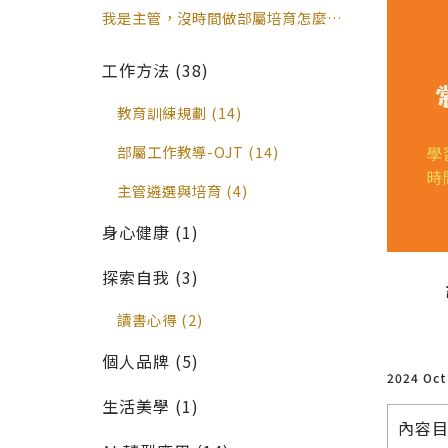
願」？｜周育如老師
「順便培育」日常工作情境對照表｜周
我是主管，沒時間做部屬培育怎麼辦？
育如老師
打破「有空再教」的 2 大管理誤區｜
周育如老師
工作方法 (38)
教育訓練規劃 (14)
部屬工作教導-OJT (14)
主管遴選與培育 (4)
身心健康 (1)
探索自我 (3)
讀書心得 (2)
個人品牌 (5)
2024 Oc
生活美學 (1)
內容