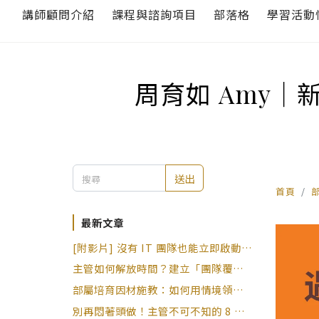
講師顧問介紹
課程與諮詢項目
部落格
學習活動
周育如 Amy｜
送出
首頁
最新文章
[附影片] 沒有 IT 團隊也能立即啟動 4
招 AI 自動化流程｜李其縵
主管如何解放時間？建立「團隊覆盤」
與「知識原子」的自動化培育生態系｜
部屬培育因材施教：如何用情境領導與
周育如老師
1-on-1 診斷部屬的「能力」與「意
別再悶著頭做！主管不可不知的 8 個