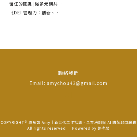
留任的關鍵 |從多元到共
融，帶領主管把價值轉化
《DEI 管理力：創新、效
為績效
率與留任的關鍵》透過多
元、平等、共融的管理實
踐，協助主管掌握新世代
溝通方法，提升團隊創新
力、效率與信任，並強化
留任率。課程同時呼應企
業 ESG 發展，培育具國際
視野的人才管理力。
聯絡我們
Email: amychou43@gmail.com
©
COPYRIGHT
周育如 Amy｜新世代工作指導、企業培訓與 AI 講師顧問服務
All rights reserved ｜ Powered by
路老闆