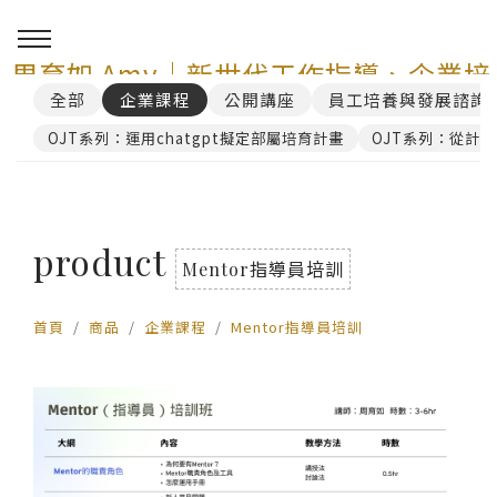
周育如 Amy｜新世代工作指導、企業培
全部
企業課程
公開講座
員工培養與發展諮詢
訓與 AI 講師顧問服務
OJT系列：運用chatgpt擬定部屬培育計畫
OJT系列：從計
0
product
Mentor指導員培訓
首頁
商品
企業課程
Mentor指導員培訓