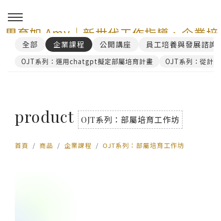
周育如 Amy｜新世代工作指導、企業培
全部
企業課程
公開講座
員工培養與發展諮詢
訓與 AI 講師顧問服務
OJT系列：運用chatgpt擬定部屬培育計畫
OJT系列：從計
0
product
OJT系列：部屬培育工作坊
首頁
商品
企業課程
OJT系列：部屬培育工作坊