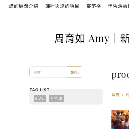
講師顧問介紹
課程與諮詢項目
部落格
學習活動
周育如 Amy｜
pro
送出
首頁
DEI
管理