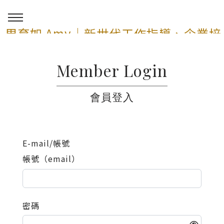
周育如 Amy｜新世代工作指導、企業培
訓與 AI 講師顧問服務
Member Login
0
會員登入
E-mail/帳號
帳號（email）
密碼