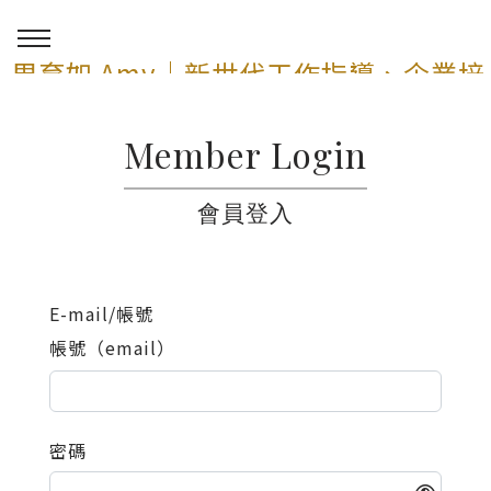
周育如 Amy｜新世代工作指導、企業培
訓與 AI 講師顧問服務
Member Login
0
會員登入
E-mail/帳號
帳號（email）
密碼