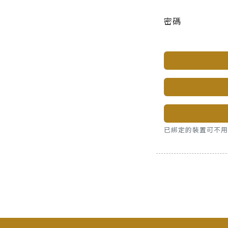
密碼
已綁定的裝置可不用密碼，直