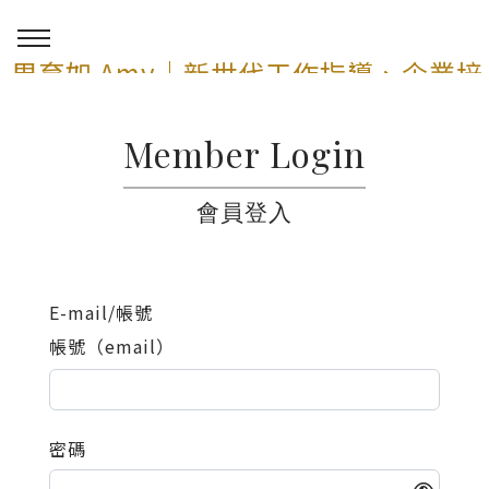
周育如 Amy｜新世代工作指導、企業培
訓與 AI 講師顧問服務
Member Login
0
會員登入
E-mail/帳號
帳號（email）
密碼