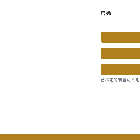
密碼
已綁定的裝置可不用密碼，直