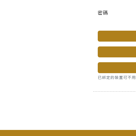
密碼
已綁定的裝置可不用密碼，直